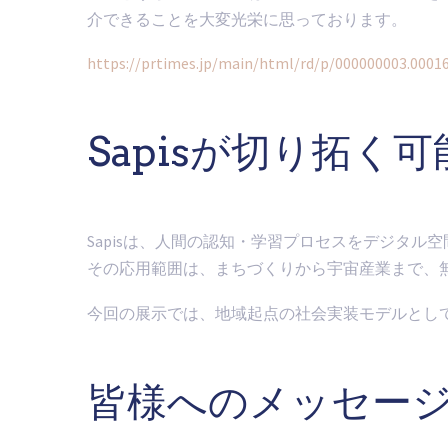
介できることを大変光栄に思っております。
https://prtimes.jp/main/html/rd/p/000000003.0001
Sapisが切り拓く可
Sapisは、人間の認知・学習プロセスをデジタ
その応用範囲は、まちづくりから宇宙産業まで、
今回の展示では、地域起点の社会実装モデルとして
皆様へのメッセー