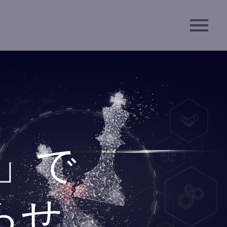
B」で
らせ